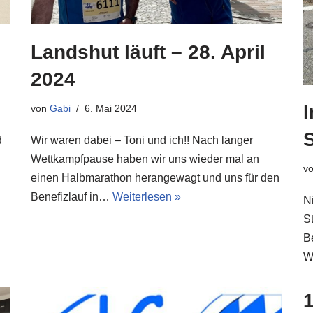
Landshut läuft – 28. April
2024
I
von
Gabi
6. Mai 2024
S
d
Wir waren dabei – Toni und ich!! Nach langer
Wettkampfpause haben wir uns wieder mal an
v
einen Halbmarathon herangewagt und uns für den
Benefizlauf in…
Weiterlesen »
N
S
B
W